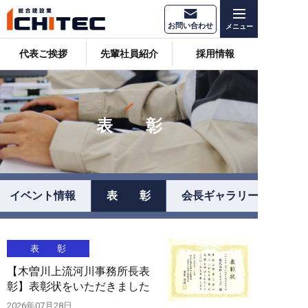
お問い合わせ
代表ご挨拶
先輩社員紹介
採用情報
表 彰
イベント情報
表 彰
会長ギャラリー
表 彰
【木曽川上流河川事務所長表
彰】表彰状をいただきました
2026年07月28日