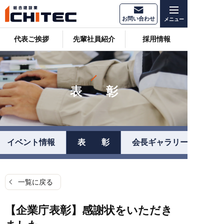
お問い合わせ
代表ご挨拶
先輩社員紹介
採用情報
表 彰
イベント情報
表 彰
会長ギャラリー
一覧に戻る
【企業庁表彰】感謝状をいただき