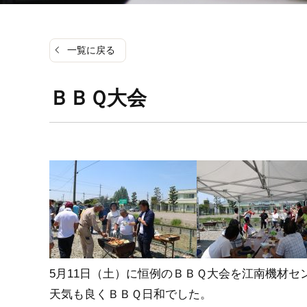
一覧に戻る
ＢＢＱ大会
5月11日（土）に恒例のＢＢＱ大会を江南機材セ
天気も良くＢＢＱ日和でした。