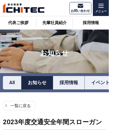
お問い合わせ
代表ご挨拶
先輩社員紹介
採用情報
お知らせ
All
お知らせ
採用情報
イベント情報
一覧に戻る
2023年度交通安全年間スローガン