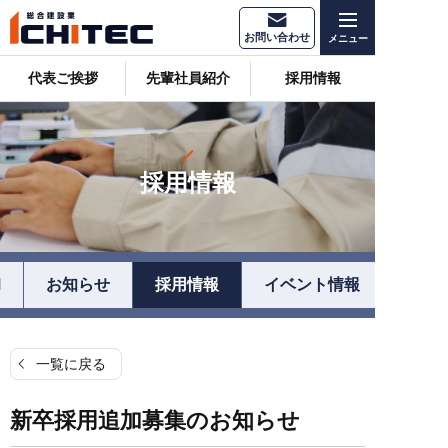
お問い合わせ
代表ご挨拶
先輩社員紹介
採用情報
採用情報
l
お知らせ
採用情報
イベント情報
一覧に戻る
新卒採用追加募集のお知らせ