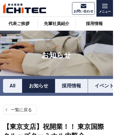
お問い合わせ
代表ご挨拶
先輩社員紹介
採用情報
お知らせ
All
お知らせ
採用情報
イベント情報
一覧に戻る
【東京支店】祝開業！！ 東京国際