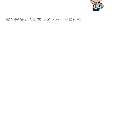
愛知県休み方改革マイスター企業に認
定されました
健康経営優良法人2026に認定されまし
た
記事一覧を見る
アーカイブ